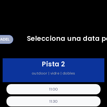
Selecciona una data p
PADEL
Pista 2
outdoor | vidre | dobles
11:00
11:30